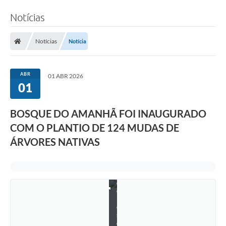
m
p
Notícias
a
r
e
Notícias
Notícia
c
e
r
a
ABR
01 ABR 2026
m
01
à
I
n
a
BOSQUE DO AMANHÃ FOI INAUGURADO
u
COM O PLANTIO DE 124 MUDAS DE
g
u
ÁRVORES NATIVAS
r
a
ç
ã
o
d
o
B
o
s
q