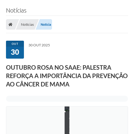
d
o
Notícias
S
A
A
Notícias
Notícia
E
p
a
r
OUT
30 OUT 2025
t
30
i
c
i
p
OUTUBRO ROSA NO SAAE: PALESTRA
a
REFORÇA A IMPORTÂNCIA DA PREVENÇÃO
r
a
AO CÂNCER DE MAMA
m
a
t
i
v
a
m
e
n
t
e