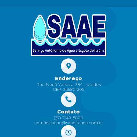
Endereço
Rua: Nonô Ventura, 394, Lourdes
CEP: 35680-205
Contato
(37) 3249-5800
comunicacao@saaeitauna.com.br