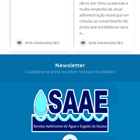
obras em ritmo acelerado e
muito empenho da atual
administração municipal em
relação ao cumprimento do
prazo que estabeleceu para
a...
3950 VISUALIZAÇÕES
5030 VISUALIZAÇÕES
Newsletter
Cadastre-se para receber nossas novidades!