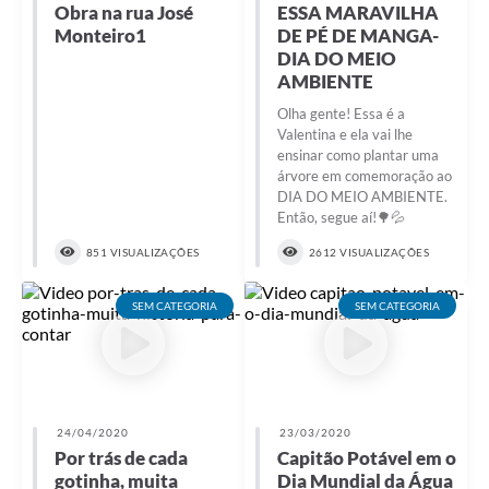
Obra na rua José
ESSA MARAVILHA
Monteiro1
DE PÉ DE MANGA-
DIA DO MEIO
AMBIENTE
Olha gente! Essa é a
Valentina e ela vai lhe
ensinar como plantar uma
árvore em comemoração ao
DIA DO MEIO AMBIENTE.
Então, segue aí!🌳💦
851 VISUALIZAÇÕES
2612 VISUALIZAÇÕES
SEM CATEGORIA
SEM CATEGORIA
24/04/2020
23/03/2020
Por trás de cada
Capitão Potável em o
gotinha, muita
Dia Mundial da Água