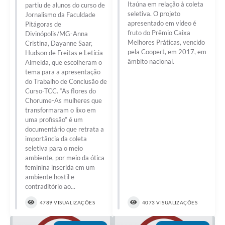
Itaúna em relação à coleta
partiu de alunos do curso de
seletiva. O projeto
Jornalismo da Faculdade
apresentado em vídeo é
Pitágoras de
fruto do Prêmio Caixa
Divinópolis/MG-Anna
Melhores Práticas, vencido
Cristina, Dayanne Saar,
pela Coopert, em 2017, em
Hudson de Freitas e Letícia
âmbito nacional.
Almeida, que escolheram o
tema para a apresentação
do Trabalho de Conclusão de
Curso-TCC. “As flores do
Chorume-As mulheres que
transformaram o lixo em
uma profissão” é um
documentário que retrata a
importância da coleta
seletiva para o meio
ambiente, por meio da ótica
feminina inserida em um
ambiente hostil e
contraditório ao...
4789 VISUALIZAÇÕES
4073 VISUALIZAÇÕES