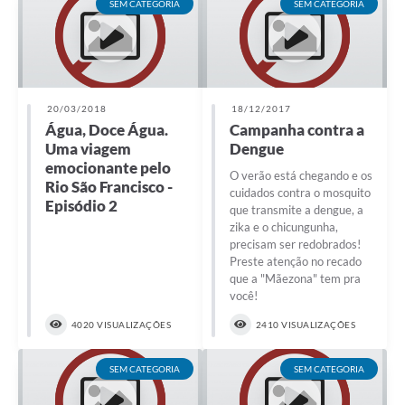
SEM CATEGORIA
SEM CATEGORIA
20/03/2018
18/12/2017
Água, Doce Água.
Campanha contra a
Uma viagem
Dengue
emocionante pelo
O verão está chegando e os
Rio São Francisco -
cuidados contra o mosquito
Episódio 2
que transmite a dengue, a
zika e o chicungunha,
precisam ser redobrados!
Preste atenção no recado
que a "Mãezona" tem pra
você!
4020 VISUALIZAÇÕES
2410 VISUALIZAÇÕES
SEM CATEGORIA
SEM CATEGORIA