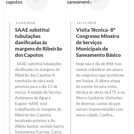
11/03/2020
14/11/2019
SAAE substitui
Visita Técnica- 8º
tubulações
Congresso Mineiro
danificadas às
de Serviços
margens do Ribeirão
Municipais de
dos Capotos
Saneamento Básico
SAAE substitui tubulações
Hoje não é dia de #tbt mas
danificadas às margens do
vamos relembrar um pouco
Ribeirão dos Capotos A
do congresso que aconteceu
conclusão da obra está
em Itaúna. A última etapa
prevista para o dia 13 de
do evento foi uma visita
março. A equipe do Serviço
técnica às obras da ETE e ao
Autônomo de Água e
Aterro Sanitário. Visitantes
Esgoto–SAAE está
de diversos cantos do país
trabalhando às margens do
saíram impressionados com
Ribeirão dos Capotos,
nossa cidade. Confira...
localizado próximo a Av.
Albino Santos, sentido bairro
Santanense/Garcias. Cerca