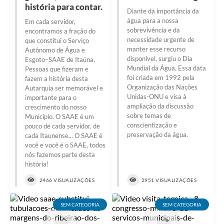
história para contar.
Diante da importância da
água para a nossa
Em cada servidor,
sobrevivência e da
encontramos a fração do
necessidade urgente de
que constitui o Serviço
manter esse recurso
Autônomo de Água e
disponível, surgiu o Dia
Esgoto–SAAE de Itaúna.
Mundial da Água. Essa data
Pessoas que fizeram e
foi criada em 1992 pela
fazem a história desta
Organização das Nações
Autarquia ser memorável e
Unidas-ONU e visa à
importante para o
ampliação da discussão
crescimento do nosso
sobre temas de
Município. O SAAE é um
conscientização e
pouco de cada servidor, de
preservação da água.
cada Itaunense... O SAAE é
você e você é o SAAE, todos
nós fazemos parte desta
história!
2466 VISUALIZAÇÕES
2951 VISUALIZAÇÕES
SEM CATEGORIA
SEM CATEGORIA