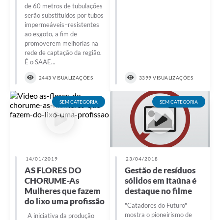
de 60 metros de tubulações
serão substituídos por tubos
impermeáveis–resistentes
ao esgoto, a fim de
promoverem melhorias na
rede de captação da região.
É o SAAE...
2443 VISUALIZAÇÕES
3399 VISUALIZAÇÕES
SEM CATEGORIA
SEM CATEGORIA
14/01/2019
23/04/2018
AS FLORES DO
Gestão de resíduos
CHORUME-As
sólidos em Itaúna é
Mulheres que fazem
destaque no filme
do lixo uma profissão
"Catadores do Futuro"
mostra o pioneirismo de
A iniciativa da produção