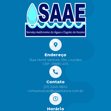
Endereço
Rua: Nonô Ventura, 394, Lourdes
CEP: 35680-205
Contato
(37) 3249-5800
comunicacao@saaeitauna.com.br
Horário