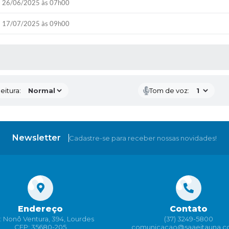
26/06/2025 às 07h00
17/07/2025 às 09h00
 MÍDIAS
eitura:
Tom de voz:
Newsletter
Cadastre-se para receber nossas novidades!
Endereço
Contato
: Nonô Ventura, 394, Lourdes
(37) 3249-5800
CEP: 35680-205
comunicacao@saaeitauna.c