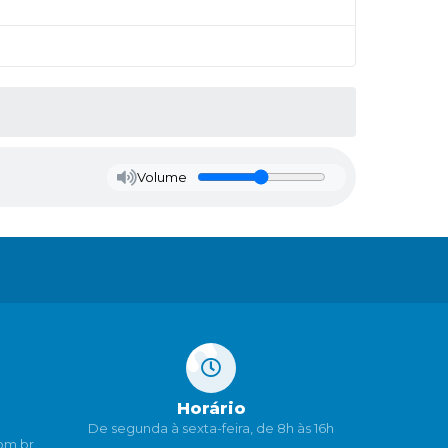
Volume
Horário
De segunda à sexta-feira, de 8h às 16h
om.br