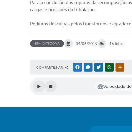
Para a conclusão dos reparos da recomposição asf
cargas e pressões da tubulação.
Pedimos desculpas pelos transtornos e agradec
04/06/2019
16 fotos
SEM CATEGORIA
COMPARTILHAR
FACEBOOK
MESSENGER
TWITTER
WHATSAPP
OUTR
Velocidade de l