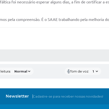
áltica foi necessário esperar alguns dias, a fim de certificar
emos pela compreensão. É o SAAE trabalhando pela melhoria d
AS MÍDIAS
eitura:
Tom de voz:
Newsletter
Cadastre-se para receber nossas novidades!